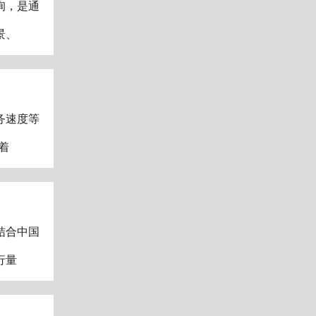
询，是通
景、
务速度等
着
结合中国
行量