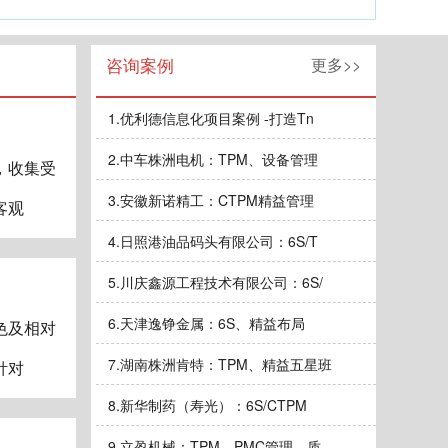
咨询案例
更多>>
1.
优利德信息化项目案例 -打造Tn
2.
中车株洲电机：TPM、设备管理
，收集受
3.
安徽新诺精工：CTPM精益管理
客观
4.
日照港油品码头有限公司：6S/T
5.
川庆鑫源工程技术有限公司：6S/
6.
天津逸铮金属：6S、精益布局
色及相对
7.
湖南株洲肯特：TPM、精益五星班
针对
8.
新华制药（寿光）：6S/CTPM
9.
立盈机械：TPM、PMC管理、质