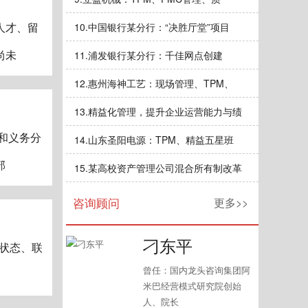
人才、留
10.
中国银行某分行：“决胜厅堂”项目
尚未
11.
浦发银行某分行：千佳网点创建
12.
惠州海神工艺：现场管理、TPM、
13.
精益化管理，提升企业运营能力与绩
和义务分
14.
山东圣阳电源：TPM、精益五星班
部
15.
某高校资产管理公司混合所有制改革
咨询顾问
更多>>
刁东平
聚散状态、联
曾任：国内龙头咨询集团阿
米巴经营模式研究院创始
人、院长