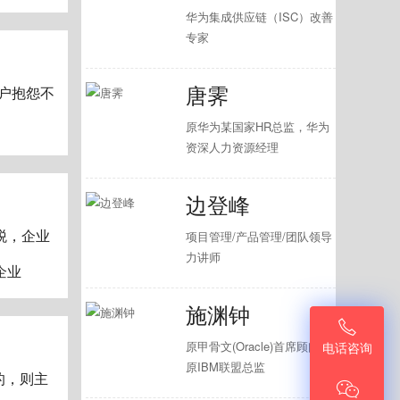
华为集成供应链（ISC）改善
专家
唐霁
户抱怨不
原华为某国家HR总监，华为
资深人力资源经理
边登峰
税，企业
项目管理/产品管理/团队领导
力讲师
企业
施渊钟

原甲骨文(Oracle)首席顾问、
电话咨询
原IBM联盟总监
的，则主
