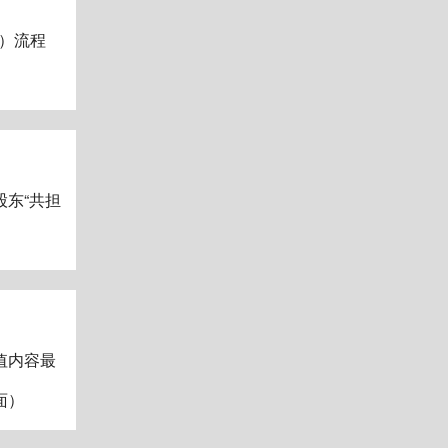
）流程
东“共担
值内容最
面）