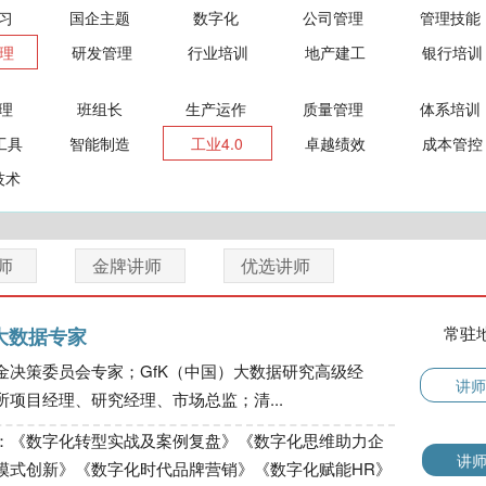
习
国企主题
数字化
公司管理
管理技能
理
研发管理
行业培训
地产建工
银行培训
理
班组长
生产运作
质量管理
体系培训
工具
智能制造
工业4.0
卓越绩效
成本管控
技术
师
金牌讲师
优选讲师
常驻
大数据专家
金决策委员会专家；GfK（中国）大数据研究高级经
讲师
项目经理、研究经理、市场总监；清...
：《数字化转型实战及案例复盘》《数字化思维助力企
讲
模式创新》《数字化时代品牌营销》《数字化赋能HR》