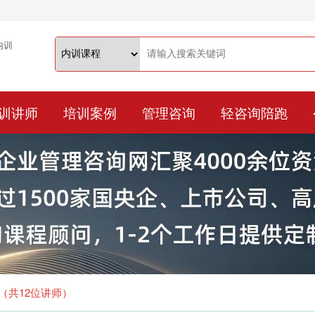
训讲师
培训案例
管理咨询
轻咨询陪跑
表（共12位讲师）