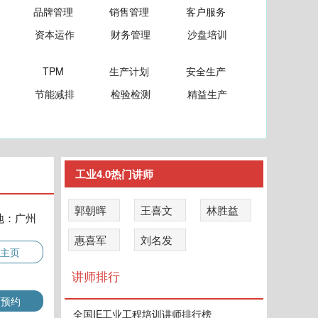
品牌管理
销售管理
客户服务
资本运作
财务管理
沙盘培训
TPM
生产计划
安全生产
节能减排
检验检测
精益生产
工业4.0热门讲师
郭朝晖
王喜文
林胜益
地：广州
惠喜军
刘名发
主页
讲师排行
师预约
全国IE工业工程培训讲师排行榜