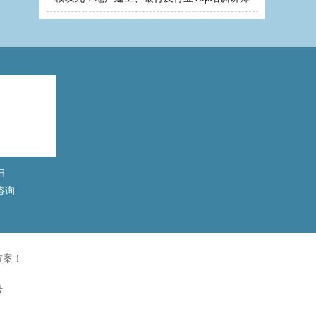
扫
咨询
方案！
号