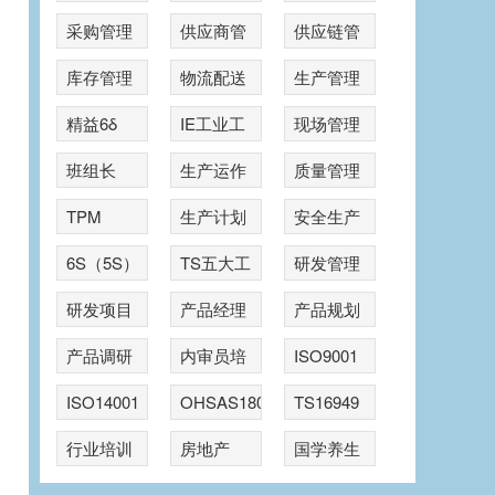
采购管理
供应商管
供应链管
理
理
库存管理
物流配送
生产管理
精益6δ
IE工业工
现场管理
程
班组长
生产运作
质量管理
TPM
生产计划
安全生产
6S（5S）
TS五大工
研发管理
具
研发项目
产品经理
产品规划
管理
产品调研
内审员培
ISO9001
训
ISO14001
OHSAS18001
TS16949
行业培训
房地产
国学养生