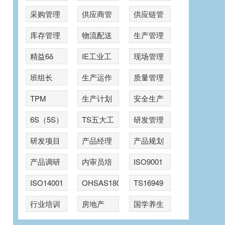
采购管理
供应商管
供应链管
理
理
库存管理
物流配送
生产管理
精益6δ
IE工业工
现场管理
程
班组长
生产运作
质量管理
TPM
生产计划
安全生产
6S（5S）
TS五大工
研发管理
具
研发项目
产品经理
产品规划
管理
产品调研
内审员培
ISO9001
训
ISO14001
OHSAS18001
TS16949
行业培训
房地产
国学养生