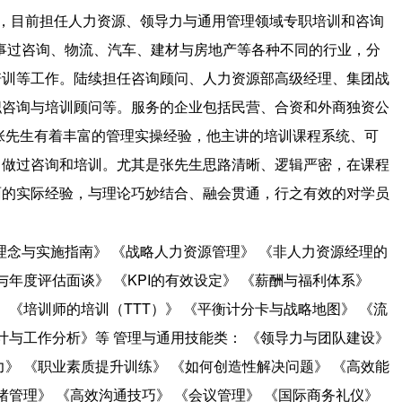
，目前担任人力资源、领导力与通用管理领域专职培训和咨询
从事过咨询、物流、汽车、建材与房地产等各种不同的行业，分
培训等工作。陆续担任咨询顾问、人力资源部高级经理、集团战
职咨询与培训顾问等。服务的企业包括民营、合资和外商独资公
张先生有着丰富的管理实操经验，他主讲的培训课程系统、可
司做过咨询和培训。尤其是张先生思路清晰、逻辑严密，在课程
面的实际经验，与理论巧妙结合、融会贯通，行之有效的对学员
理念与实施指南》 《战略人力资源管理》 《非人力资源经理的
与年度评估面谈》 《KPI的有效设定》 《薪酬与福利体系》
 《培训师的培训（TTT）》 《平衡计分卡与战略地图》 《流
计与工作分析》等 管理与通用技能类： 《领导力与团队建设》
》 《职业素质提升训练》 《如何创造性解决问题》 《高效能
绪管理》 《高效沟通技巧》 《会议管理》 《国际商务礼仪》