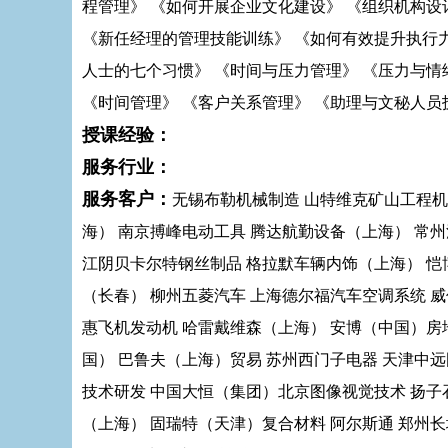
程管理》 《如何开展企业文化建设》 《组织机构设
《新任经理的管理技能训练》 《如何有效提升执行力
人士的七个习惯》 《时间与压力管理》 《压力与情
《时间管理》 《客户关系管理》 《助理与文秘人员
授课经验：
服务行业：
服务客户：
无锡布勒机械制造 山特维克矿山工程机
海） 南京搏峰电动工具 腾达航勤设备（上海） 常
江阴贝卡尔特钢丝制品 格拉默车辆内饰（上海） 恺
（长春） 柳州五菱汽车 上海德尔福汽车空调系统 
惠飞机发动机 哈雷戴维森（上海） 安博（中国）房
国） 巴鲁夫（上海）贸易 苏州西门子电器 天津中
技术研发 中国大恒（集团）北京图像视觉技术 扬子
（上海） 固瑞特（天津）复合材料 阿尔斯通 郑州长城水