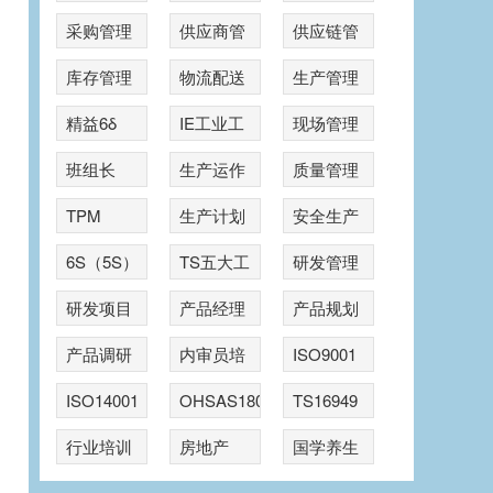
采购管理
供应商管
供应链管
理
理
库存管理
物流配送
生产管理
精益6δ
IE工业工
现场管理
程
班组长
生产运作
质量管理
TPM
生产计划
安全生产
6S（5S）
TS五大工
研发管理
具
研发项目
产品经理
产品规划
管理
产品调研
内审员培
ISO9001
训
ISO14001
OHSAS18001
TS16949
行业培训
房地产
国学养生