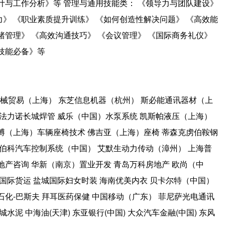
计与工作分析》等 管理与通用技能类： 《领导力与团队建设》
》 《职业素质提升训练》 《如何创造性解决问题》 《高效能
绪管理》 《高效沟通技巧》 《会议管理》 《国际商务礼仪》
技能必备》等
械贸易（上海） 东芝信息机器（杭州） 斯必能通讯器材（上
州法力诺长城焊管 威乐（中国）水泵系统 凯斯帕液压（上海）
博（上海）车辆座椅技术 佛吉亚（上海）座椅 蒂森克虏伯鞍钢
威伯科汽车控制系统（中国） 艾默生动力传动（漳州） 上海普
地产咨询 华新（南京）置业开发 青岛万科房地产 欧尚（中
远国际货运 盐城国际妇女时装 海南优美内衣 贝卡尔特（中国）
石化-巴斯夫 拜耳医药保健 中国移动（广东） 菲尼萨光电通讯
泥 中海油(天津) 东亚银行(中国) 大众汽车金融(中国) 东风