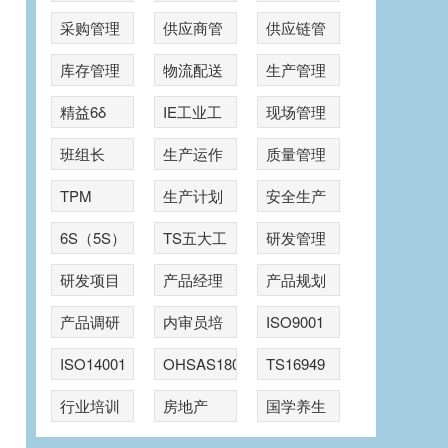
采购管理
供应商管
供应链管
理
理
库存管理
物流配送
生产管理
精益6δ
IE工业工
现场管理
程
班组长
生产运作
质量管理
TPM
生产计划
安全生产
6S（5S）
TS五大工
研发管理
具
研发项目
产品经理
产品规划
管理
产品调研
内审员培
ISO9001
训
ISO14001
OHSAS18001
TS16949
行业培训
房地产
国学养生