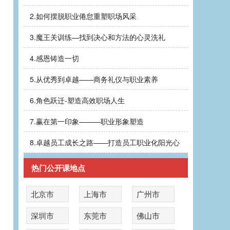
2.
如何摆脱职业倦怠重塑职场风采
3.
魔王关训练—找到决心和方法的心灵洗礼
4.
感恩铸造一切
5.
从优秀到卓越——商务礼仪与职业素养
6.
角色跃迁-塑造高效职场人生
7.
赢在第一印象———职业形象塑造
8.
卓越员工成长之路——打造员工职业化阳光心
热门公开课地点
北京市
上海市
广州市
深圳市
东莞市
佛山市