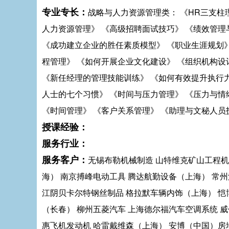
专业专长：
战略与人力资源管理类： 《HR三支柱
人力资源管理》 《高级招聘面试技巧》 《绩效管理
《成功建立企业的胜任素质模型》 《职业生涯规划》
程管理》 《如何开展企业文化建设》 《组织机构设
《新任经理的管理技能训练》 《如何有效提升执行力
人士的七个习惯》 《时间与压力管理》 《压力与情
《时间管理》 《客户关系管理》 《助理与文秘人员
授课经验：
服务行业：
服务客户：
无锡布勒机械制造 山特维克矿山工程机
海） 南京搏峰电动工具 腾达航勤设备（上海） 常
江阴贝卡尔特钢丝制品 格拉默车辆内饰（上海） 恺
（长春） 柳州五菱汽车 上海德尔福汽车空调系统 
惠飞机发动机 哈雷戴维森（上海） 安博（中国）房