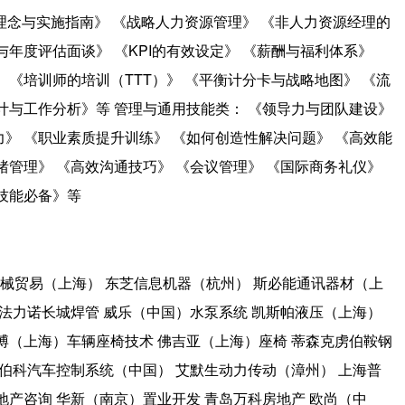
理念与实施指南》 《战略人力资源管理》 《非人力资源经理的
与年度评估面谈》 《KPI的有效设定》 《薪酬与福利体系》
 《培训师的培训（TTT）》 《平衡计分卡与战略地图》 《流
计与工作分析》等 管理与通用技能类： 《领导力与团队建设》
》 《职业素质提升训练》 《如何创造性解决问题》 《高效能
绪管理》 《高效沟通技巧》 《会议管理》 《国际商务礼仪》
技能必备》等
械贸易（上海） 东芝信息机器（杭州） 斯必能通讯器材（上
州法力诺长城焊管 威乐（中国）水泵系统 凯斯帕液压（上海）
博（上海）车辆座椅技术 佛吉亚（上海）座椅 蒂森克虏伯鞍钢
威伯科汽车控制系统（中国） 艾默生动力传动（漳州） 上海普
地产咨询 华新（南京）置业开发 青岛万科房地产 欧尚（中