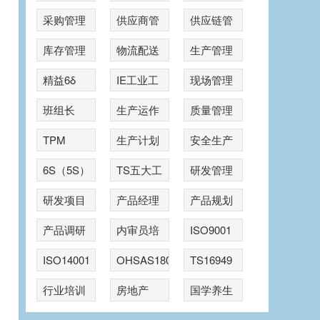
采购管理
供应商管
供应链管
理
理
库存管理
物流配送
生产管理
精益6δ
IE工业工
现场管理
程
班组长
生产运作
质量管理
TPM
生产计划
安全生产
6S（5S）
TS五大工
研发管理
具
研发项目
产品经理
产品规划
管理
产品调研
内审员培
ISO9001
训
ISO14001
OHSAS18001
TS16949
行业培训
房地产
国学养生