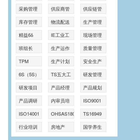
采购管理
供应商管
供应链管
理
理
库存管理
物流配送
生产管理
精益6δ
IE工业工
现场管理
程
班组长
生产运作
质量管理
TPM
生产计划
安全生产
6S（5S）
TS五大工
研发管理
具
研发项目
产品经理
产品规划
管理
产品调研
内审员培
ISO9001
训
ISO14001
OHSAS18001
TS16949
行业培训
房地产
国学养生