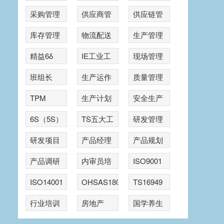
采购管理
供应商管
供应链管
理
理
库存管理
物流配送
生产管理
精益6δ
IE工业工
现场管理
程
班组长
生产运作
质量管理
TPM
生产计划
安全生产
6S（5S）
TS五大工
研发管理
具
研发项目
产品经理
产品规划
管理
产品调研
内审员培
ISO9001
训
ISO14001
OHSAS18001
TS16949
行业培训
房地产
国学养生