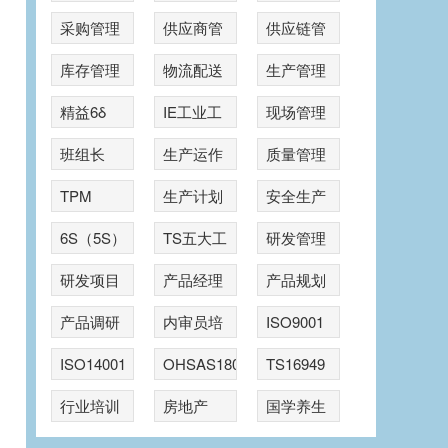
采购管理
供应商管
供应链管
理
理
库存管理
物流配送
生产管理
精益6δ
IE工业工
现场管理
程
班组长
生产运作
质量管理
TPM
生产计划
安全生产
6S（5S）
TS五大工
研发管理
具
研发项目
产品经理
产品规划
管理
产品调研
内审员培
ISO9001
训
ISO14001
OHSAS18001
TS16949
行业培训
房地产
国学养生