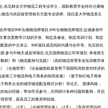
士,东北林业大学物流工程专业学士，国际教育学会特许注册物
,物流与供应链管理相关方面专业讲师。现任某大学物流系主
作项目IHK仓储物流师项目,IHK仓储物流师项目,赴德参加中
，主要负责教学计划的开发、制定及修改、制定培训计划、制定
配套的中文讲义、IHK项目成员间的沟通与合作等。先后担任
.参与中物天成咨询项目,北京国商物流公司等项目. 单老师主
导教材》和《物流案例与实践》《高职物流管理专业实训教学体
践》《仓储管理》《论金融危机新形势下我国民间投资对经济的
浅谈第三方物流和电子商务的协同发展》《基于B2C电子商务
电子商务企业的城市物流配送模式分析》等论文。 授课风格：
往的知识经验；带动学员参与，共同研讨各种问题和案例，并启
加强管理，提高员工的素质和技能。
流管理》（2天） 《仓储管理实务》（2天） 《库存管理与控