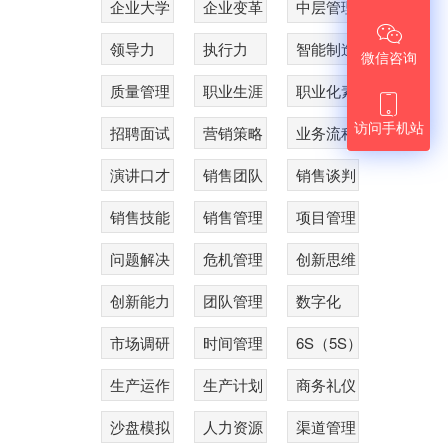
企业大学
企业变革
中层管理

领导力
执行力
智能制造
微信咨询
质量管理
职业生涯
职业化素

养
访问手机站
招聘面试
营销策略
业务流程
演讲口才
销售团队
销售谈判
销售技能
销售管理
项目管理
问题解决
危机管理
创新思维
与对策
创新能力
团队管理
数字化
市场调研
时间管理
6S（5S）
生产运作
生产计划
商务礼仪
沙盘模拟
人力资源
渠道管理