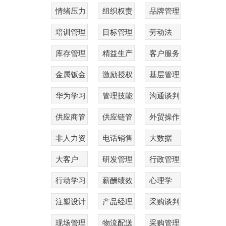
情绪压力
组织权责
品牌管理
培训管理
目标管理
劳动法
库存管理
精益生产
客户服务
金属钣金
激励授权
基层管理
华为学习
管理技能
沟通谈判
供应商管
供应链管
外贸操作
理
理
非人力资
电话销售
大数据
源
大客户
研发管理
行政管理
行动学习
薪酬绩效
心理学
注塑设计
产品经理
采购谈判
现场管理
物流配送
采购管理