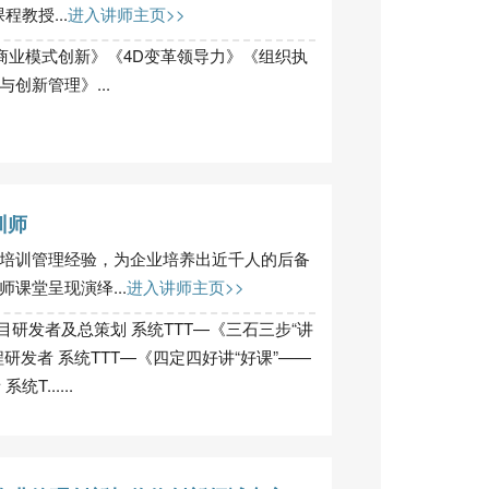
教授...
进入讲师主页>>
商业模式创新》《4D变革领导力》《组织执
创新管理》...
训师
培训管理经验，为企业培养出近千人的后备
课堂呈现演绎...
进入讲师主页>>
目研发者及总策划 系统TTT—《三石三步“讲
研发者 系统TTT—《四定四好讲“好课”——
......