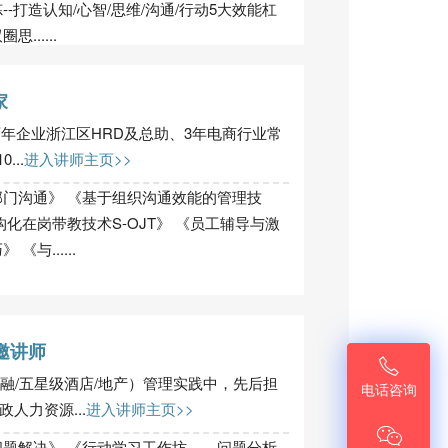
-打造认知/心智/思维/沟通/行动5大效能杠
......
家
百年企业浙江区HRD及总助、3年电商行业常
..
进入讲师主页>>
部门沟通》 《基于组织沟通效能的管理技
化在岗带教技术S-OJT》 《员工辅导与激
与......
邀讲师

融/五星级酒店/地产）管理实践中，先后担
电话咨询
人力资源...
进入讲师主页>>

问题解决》 《行动学习工作坊——问题分析