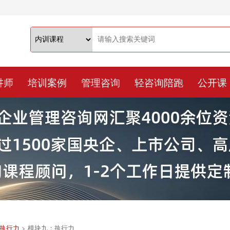
讲师
培训案例
管理咨询
轻咨询陪跑
公开课
执行力
>
模块九：执行力