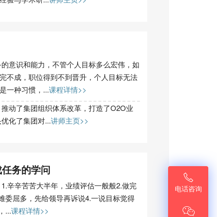
备的意识和能力，不管个人目标多么宏伟，如
完不成，职位得到不到晋升，个人目标无法
一种习惯，...
课程详情>>
推动了集团组织体系改革，打造了O2O业
化了集团对...
讲师主页>>
成任务的学问

1.辛辛苦苦大半年，业绩评估一般般2.做完
电话咨询
难委屈多，先给领导再诉说4.一说目标觉得

..
课程详情>>