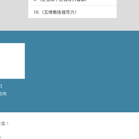
10.
《五维教练领导力》
扫
咨询
方案！
号