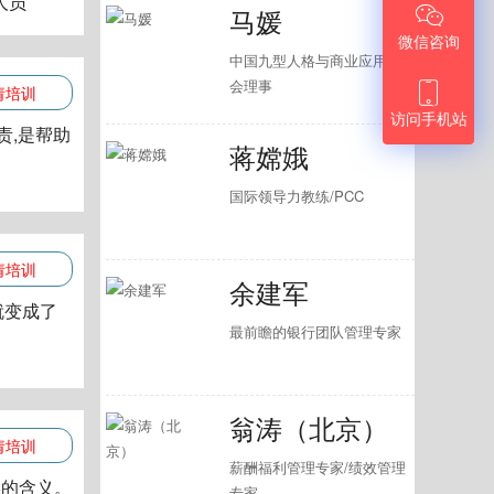
人员
马媛

微信咨询
中国九型人格与商业应用协
会理事

请培训
访问手机站
责,是帮助
蒋嫦娥
国际领导力教练/PCC
请培训
余建军
就变成了
最前瞻的银行团队管理专家
翁涛（北京）
请培训
薪酬福利管理专家/绩效管理
实的含义。
专家