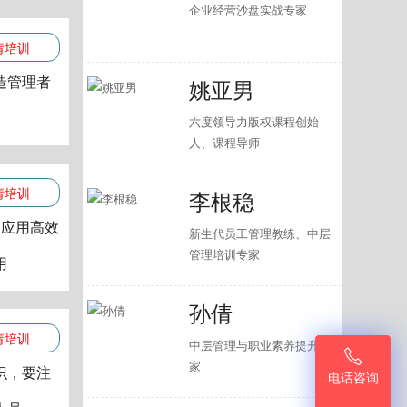
企业经营沙盘实战专家
请培训
造管理者
姚亚男
六度领导力版权课程创始
人、课程导师
请培训
李根稳
，应用高效
新生代员工管理教练、中层
管理培训专家
用
孙倩
请培训
中层管理与职业素养提升专

家
识，要注
电话咨询