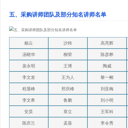
五、采购讲师团队及部分知名讲师名单
杨云
沙炜
高亮辉
汤晓华
柳荣
陈彦桦
裴永明
王博
陶威
李文发
王为人
黎一郴
程显峰
邢庆峰
刘亚梅
李文希
鲁鹏
刘小明
安昊
章立
王军科
陈庆兰
孟葵
李令秀