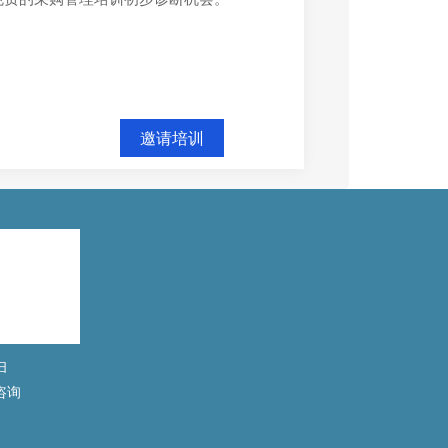
邀请培训
扫
咨询