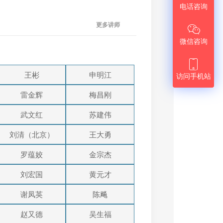
电话咨询
更多讲师

微信咨询

王彬
申明江
访问手机站
雷金辉
梅昌刚
武文红
苏建伟
刘清（北京）
王大勇
罗蕴姣
金宗杰
刘宏国
黄元才
谢凤英
陈飚
赵又德
吴生福