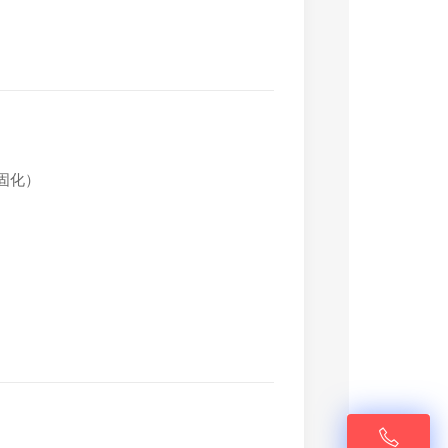
固化）
