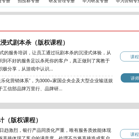
链专册
招投标专册
研发管理专册
华为研发专册
华为营销专
沉浸式剧本杀（版权课程）
式的服务培训，让员工通过玩剧本杀的沉浸式体验，从
课程
识到不好的服务足以杀死你的客户，真正做到了寓教于
极分享，从游戏中认识...
讲
乐化营销体系”，为3000+家国企央企及大型企业输送娱
工信部品牌万里行、品牌研...
计（版权课程）
日趋激烈，银行产品同质化严重，唯有服务质效能体现
课程
诉直接体现了客户的满意度，处理不当将直接造成客户