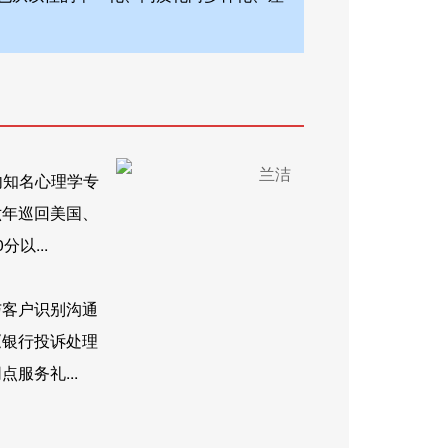
内知名心理学专
六年巡回美国、
以...
与客户识别沟通
《银行投诉处理
服务礼...