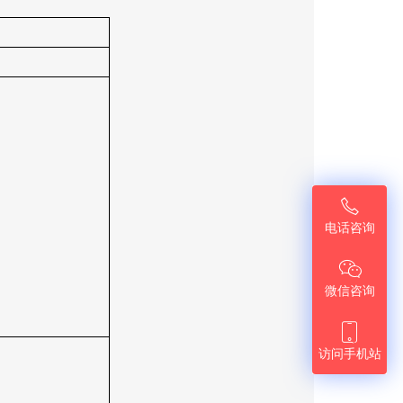

电话咨询

微信咨询

访问手机站