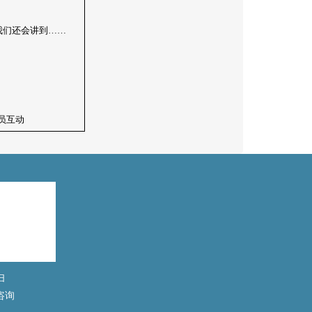
我们还会讲到……
员互动
扫
咨询