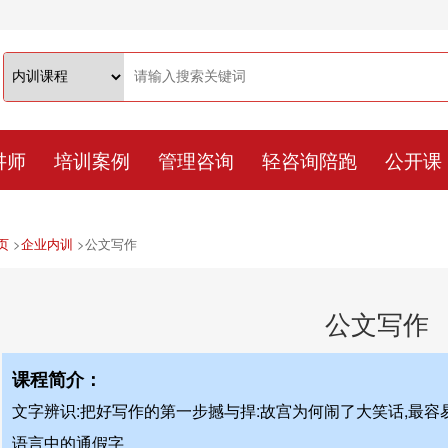
讲师
培训案例
管理咨询
轻咨询陪跑
公开课
页
>
企业内训
>
公文写作
公文写作
课程简介：
文字辨识:把好写作的第一步撼与捍:故宫为何闹了大笑话,最容
语言中的通假字