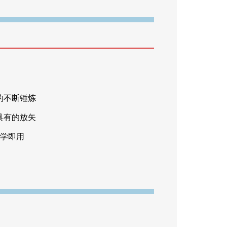
的不断锤炼
具有的放矢
即学即用