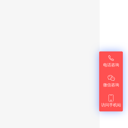

电话咨询

微信咨询

访问手机站