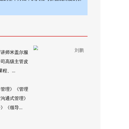
席讲师米盖尔服
公司高级主管皮
、...
率管理》《管理
与沟通式管理》
《领导...