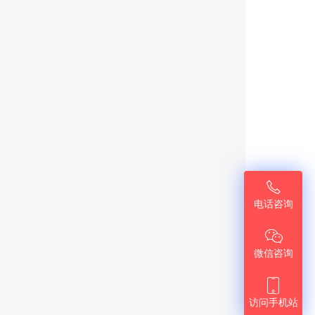

电话咨询

微信咨询

访问手机站