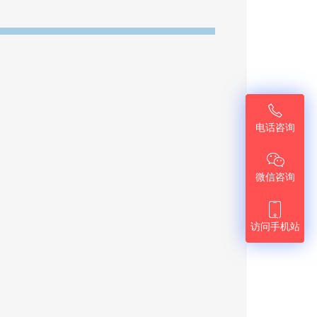

电话咨询

微信咨询

访问手机站