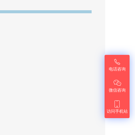

电话咨询

微信咨询

访问手机站